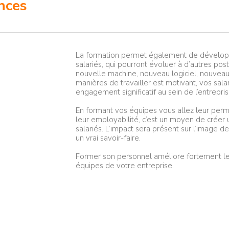
nces
La formation permet également de dévelop
salariés, qui pourront évoluer à d’autres p
nouvelle machine, nouveau logiciel, nouveau 
manières de travailler est motivant, vos sal
engagement significatif au sein de l’entrepris
En formant vos équipes vous allez leur perm
leur employabilité, c’est un moyen de créer u
salariés. L’impact sera présent sur l’image d
un vrai savoir-faire.
Former son personnel améliore fortement les
équipes de votre entreprise.