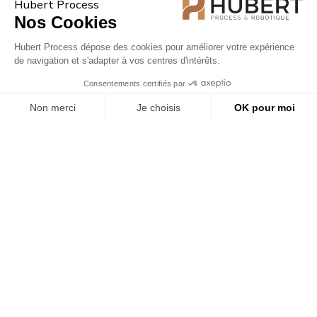
Hubert Process
Nos Cookies
Hubert Process dépose des cookies pour améliorer votre expérience
de navigation et s'adapter à vos centres d'intérêts.
AGROALIMENTAIRE
Consentements certifiés par
Non merci
Je choisis
OK pour moi
Axeptio consent
Plateforme de Gestion du Consentement : Personnalisez vos O
Notre plateforme vous permet d'adapter et de gérer vos paramèt