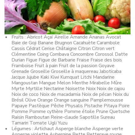
Fruits : Abricot Açaï Airelle Amande Ananas Avocat
Baie de Goji Banane Brugnon Cacahuète Carambole
Cassis Cédrat Cerise Châtaigne Citron Citron vert
Clémentine Coing Combava Concombre Corossol Datte
Durian Figue Figue de Barbarie Fraise Fraise des bois
Framboise Fruit à pain Fruit de la passion Goyave
Grenade Groseille Groseille à maquereau Jaboticaba
Jacque Jujube Kaki Kiwi Kumquat Litchi Mandarine
Mangoustan Mangue Melon Menthe Mirabelle Mûre
Myrte Myrtille Nectarine Noisette Noix Noix de cajou
Noix de coco Noix de macadamia Noix de pécan Noix du
Brésil Olive Orange Orange sanguine Pamplemousse
Papaye Pastèque Pêche Physalis Pistache Pitaya Poire
Pomme Pomme cythère Pomme étoile Prune Quetsche
Raisin Ramboutan Reine-claude Sapotille Sureau
Tamarin Tomate Ugli Yuzu
Légumes : Artichaut Asperge blanche Asperge verte
Asperge violette Aubergine Bette Betterave rouge