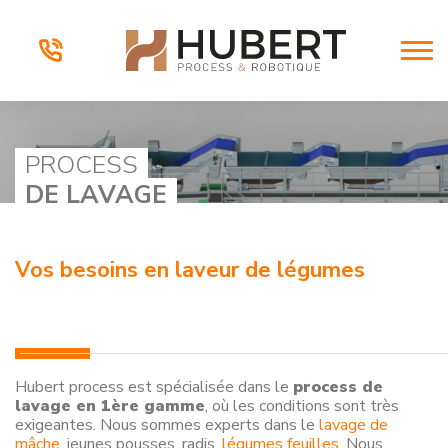
PROCESS
DE LAVAGE
Vos besoins en laveur de légumes
Hubert process est spécialisée dans le
process de
lavage en 1ère gamme
, où les conditions sont très
exigeantes. Nous sommes experts dans le
lavage de
mâche
, jeunes pousses, radis,
légumes feuilles
. Nous