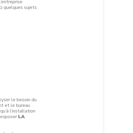
’entreprise
ici quelques sujets
lyser le besoin du
nt et le bureau
u’à l’installation
 proposer
LA