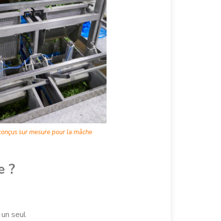
conçus sur mesure pour la mâche
e ?
 un seul