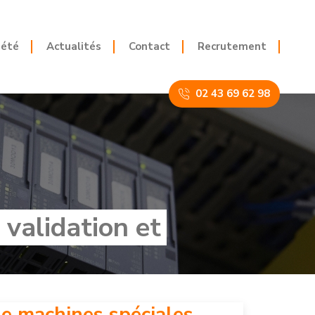
iété
Actualités
Contact
Recrutement
02 43 69 62 98
 validation et
de machines spéciales