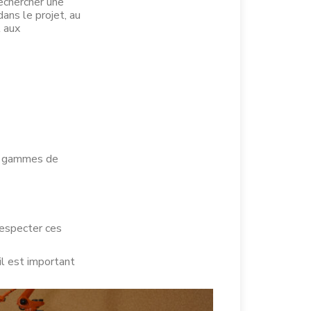
rechercher une
ans le projet, au
l aux
es gammes de
respecter ces
il est important