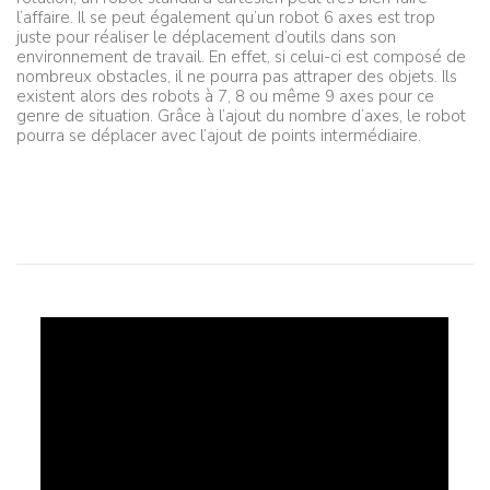
l’affaire. Il se peut également qu’un robot 6 axes est trop
juste pour réaliser le déplacement d’outils dans son
environnement de travail. En effet, si celui-ci est composé de
nombreux obstacles, il ne pourra pas attraper des objets. Ils
existent alors des robots à 7, 8 ou même 9 axes pour ce
genre de situation. Grâce à l’ajout du nombre d’axes, le robot
pourra se déplacer avec l’ajout de points intermédiaire.